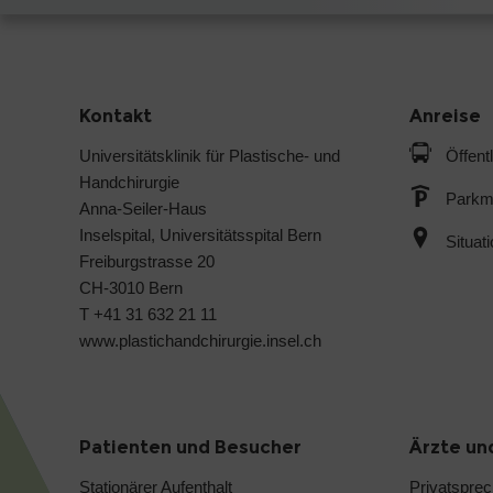
Kontakt
Anreise
Universitätsklinik für Plastische- und
Öffent
Handchirurgie
Parkmö
Anna-Seiler-Haus
Inselspital, Universitätsspital Bern
Situat
Freiburgstrasse 20
CH-3010 Bern
T +41 31 632 21 11
www.plastichandchirurgie.insel.ch
Patienten und Besucher
Ärzte un
Stationärer Aufenthalt
Privatspre