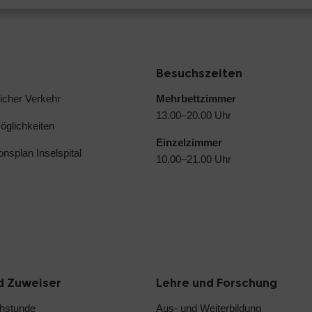
Besuchszeiten
licher Verkehr
Mehrbettzimmer
13.00–20.00 Uhr
glichkeiten
Einzelzimmer
ionsplan Inselspital
10.00–21.00 Uhr
d Zuweiser
Lehre und Forschung
chstunde
Aus- und Weiterbildung