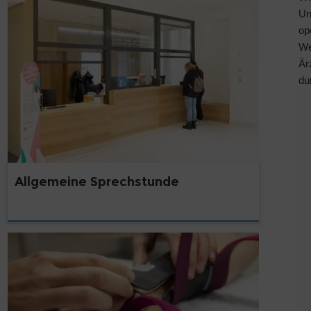
Un
op
We
Är
du
Allgemeine Sprechstunde