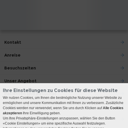
Kontakt
Anreise
Besuchszeiten
Unser Angebot
Ihre Einstellungen zu Cookies für diese Website
Patienten und Besucher
Wir nutzen Cookies, um Ihnen die bestmögliche Nutzung unserer Website zu
ermöglichen und unsere Kommunikation mit Ihnen zu verbessern. Zusätzliche
Ärzte und Zuweiser
Cookies werden nur verwendet, wenn Sie uns durch Klicken auf
Alle Cookies
akzeptieren
Ihre Einwilligung geben.
Um Ihre Privatsphäre-Einstellungen anzupassen, wählen Sie den Button
Lehre und Forschung
«Cookie Einstellungen» um eine spezifische Auswahl festzulegen.