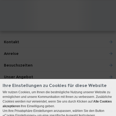
Kontakt
Anreise
Besuchszeiten
Unser Angebot
Ihre Einstellungen zu Cookies für diese Website
Patienten und Besucher
Wir nutzen Cookies, um Ihnen die bestmögliche Nutzung unserer Website zu
ermöglichen und unsere Kommunikation mit Ihnen zu verbessern. Zusätzliche
Ärzte und Zuweiser
Cookies werden nur verwendet, wenn Sie uns durch Klicken auf
Alle Cookies
akzeptieren
Ihre Einwilligung geben.
Um Ihre Privatsphäre-Einstellungen anzupassen, wählen Sie den Button
Lehre und Forschung
«Cookie Einstellungen» um eine spezifische Auswahl festzulegen.