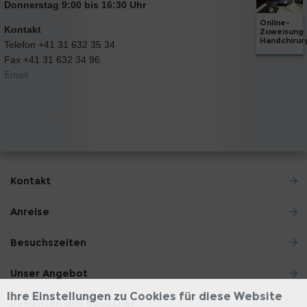
Donnerstag 9:00 bis 16:30 Uhr
Online-
Kontakt
Zuweisung
Handchirur
Telefon +41 31 632 35 34
Fax +41 31 632 34 96
Email
Kontakt
Anreise
Besuchszeiten
Unser Angebot
Ihre Einstellungen zu Cookies für diese Website
Patienten und Besucher