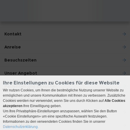
Kontakt
Anreise
Besuchszeiten
Unser Angebot
Ihre Einstellungen zu Cookies für diese Website
Patienten und Besucher
Wir nutzen Cookies, um Ihnen die bestmögliche Nutzung unserer Website zu
ermöglichen und unsere Kommunikation mit Ihnen zu verbessern. Zusätzliche
Ärzte und Zuweiser
Cookies werden nur verwendet, wenn Sie uns durch Klicken auf
Alle Cookies
akzeptieren
Ihre Einwilligung geben.
Um Ihre Privatsphäre-Einstellungen anzupassen, wählen Sie den Button
Lehre und Forschung
«Cookie Einstellungen» um eine spezifische Auswahl festzulegen.
Informationen zu den verwendeten Cookies finden Sie in unserer
Social Media
Datenschutzerklärung.