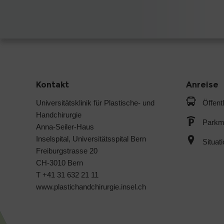
Kontakt
Anreise
Universitätsklinik für Plastische- und
Öffent
Handchirurgie
Parkmö
Anna-Seiler-Haus
Inselspital, Universitätsspital Bern
Situat
Freiburgstrasse 20
CH-3010 Bern
T +41 31 632 21 11
www.plastichandchirurgie.insel.ch