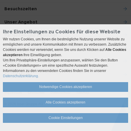
Besuchszeiten
Unser Angebot
Ihre Einstellungen zu Cookies für diese Website
Patienten und Besucher
Wir nutzen Cookies, um Ihnen die bestmögliche Nutzung unserer Website zu
ermöglichen und unsere Kommunikation mit Ihnen zu verbessern. Zusätzliche
Ärzte und Zuweiser
Cookies werden nur verwendet, wenn Sie uns durch Klicken auf
Alle Cookies
akzeptieren
Ihre Einwilligung geben.
Um Ihre Privatsphäre-Einstellungen anzupassen, wählen Sie den Button
Lehre und Forschung
«Cookie Einstellungen» um eine spezifische Auswahl festzulegen.
Informationen zu den verwendeten Cookies finden Sie in unserer
Social Media
Datenschutzerklärung.
Notwendige Cookies akzeptieren
Impressum
Disclaimer
Datenschutz
Sitemap
Alle Cookies akzeptieren
© 2026 Insel Gruppe AG
Cookie Einstellungen