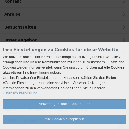
Kontakt
Anreise
Besuchszeiten
Unser Angebot
Ihre Einstellungen zu Cookies für diese Website
Patienten und Besucher
Wir nutzen Cookies, um Ihnen die bestmögliche Nutzung unserer Website zu
ermöglichen und unsere Kommunikation mit Ihnen zu verbessern. Zusätzliche
Ärzte und Zuweiser
Cookies werden nur verwendet, wenn Sie uns durch Klicken auf
Alle Cookies
akzeptieren
Ihre Einwilligung geben.
Um Ihre Privatsphäre-Einstellungen anzupassen, wählen Sie den Button
Lehre und Forschung
«Cookie Einstellungen» um eine spezifische Auswahl festzulegen.
Informationen zu den verwendeten Cookies finden Sie in unserer
Social Media
Datenschutzerklärung.
Notwendige Cookies akzeptieren
Impressum
Disclaimer
Datenschutz
Sitemap
Alle Cookies akzeptieren
© 2026 Insel Gruppe AG