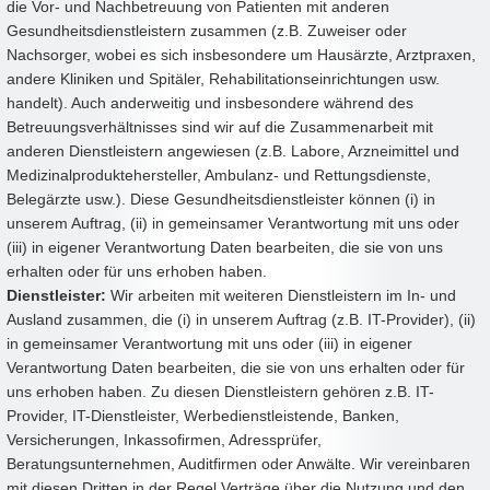
die Vor- und Nachbetreuung von Patienten mit anderen
Gesundheitsdienstleistern zusammen (z.B. Zuweiser oder
Nachsorger, wobei es sich insbesondere um Hausärzte, Arztpraxen,
andere Kliniken und Spitäler, Rehabilitationseinrichtungen usw.
handelt). Auch anderweitig und insbesondere während des
Betreuungsverhältnisses sind wir auf die Zusammenarbeit mit
anderen Dienstleistern angewiesen (z.B. Labore, Arzneimittel und
Medizinalproduktehersteller, Ambulanz- und Rettungsdienste,
Belegärzte usw.). Diese Gesundheitsdienstleister können (i) in
unserem Auftrag, (ii) in gemeinsamer Verantwortung mit uns oder
(iii) in eigener Verantwortung Daten bearbeiten, die sie von uns
erhalten oder für uns erhoben haben.
Dienstleister:
Wir arbeiten mit weiteren Dienstleistern im In- und
Ausland zusammen, die (i) in unserem Auftrag (z.B. IT-Provider), (ii)
in gemeinsamer Verantwortung mit uns oder (iii) in eigener
Verantwortung Daten bearbeiten, die sie von uns erhalten oder für
uns erhoben haben. Zu diesen Dienstleistern gehören z.B. IT-
Provider, IT-Dienstleister, Werbedienstleistende, Banken,
Versicherungen, Inkassofirmen, Adressprüfer,
Beratungsunternehmen, Auditfirmen oder Anwälte. Wir vereinbaren
mit diesen Dritten in der Regel Verträge über die Nutzung und den